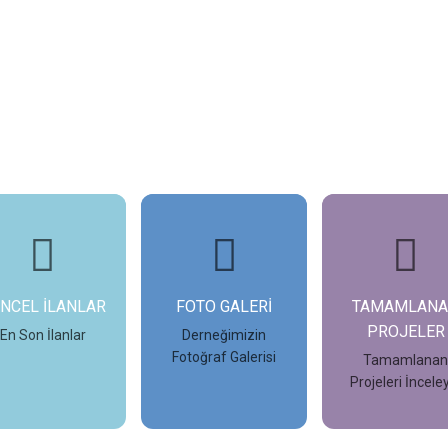
NCEL İLANLAR
FOTO GALERİ
TAMAMLAN
PROJELER
En Son İlanlar
Derneğimizin
Fotoğraf Galerisi
Tamamlana
Projeleri İncele
İncele
İncele
İncele