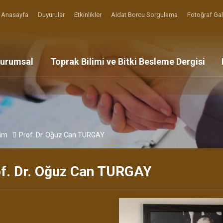
Anasayfa
Duyurular
Etkinlikler
Aidat Borcu Sorgulama
Fotoğraf Gal
urumsal
Toprak Bilimi ve Bitki Besleme Dergisi
im
Prof. Dr. Oğuz Can TURGAY
f. Dr. Oğuz Can TURGAY