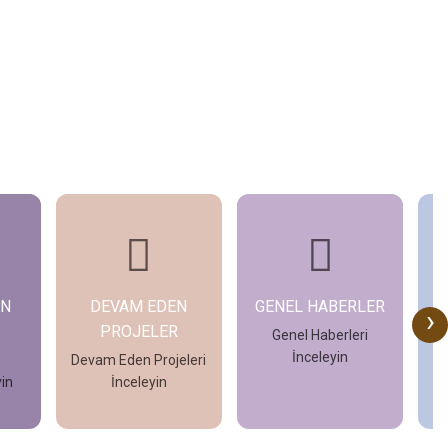
AN
DEVAM EDEN
GENEL HABERLER
›
PROJELER
Genel Haberleri
İnceleyin
n
Devam Eden Projeleri
O
yin
İnceleyin
öd
İncele
İncele