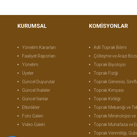
KURUMSAL
KOMİSYONLAR
Yönetim Kararları
Adli Toprak Bilimi
Faaliyet Raporları
Çölleşme ve Arazi Bo
Yönetim
Toprak Biyolojisi
Üyeler
Toprak Fiziği
Güncel Duyurular
Toprak Genesisi, Sınıflandırma ve Ha
Güncel İhaleler
Toprak Kimyası
Güncel İlanlar
Toprak Kirliliği
Etkinlikler
Toprak Mekaniği ve Tek
Foto Galeri
Toprak Minerolojisi ve Mikromor
Video Galeri
Toprak Muhafaza ve 
Toprak Verimliliği, Gübreleme ve Bi