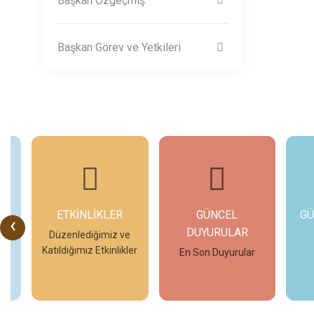
Başkan Özgeçmiş
Başkan Görev ve Yetkileri
ETKİNLİKLER
GÜNCEL
GÜ
‹
DUYURULAR
eo
Düzenlediğimiz ve
Katıldığımız Etkinlikler
En Son Duyurular
İncele
İncele