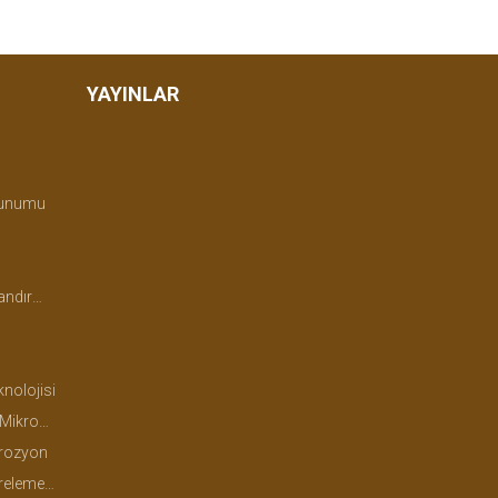
YAYINLAR
zunumu
ritalama
nolojisi
folojisi
Erozyon
tki Besleme