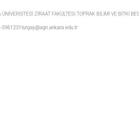
ÜNİVERSİTESİ ZİRAAT FAKÜLTESİ TOPRAK BİLİMİ VE BİTKİ B
2-5961231
turgay@agri.ankara.edu.tr