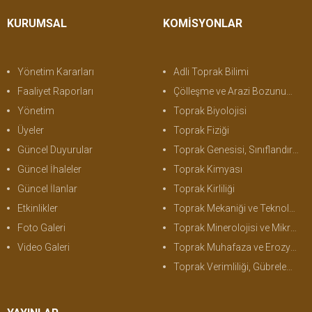
KURUMSAL
KOMİSYONLAR
Yönetim Kararları
Adli Toprak Bilimi
Faaliyet Raporları
Çölleşme ve Arazi Bozunumu
Yönetim
Toprak Biyolojisi
Üyeler
Toprak Fiziği
Güncel Duyurular
Toprak Genesisi, Sınıflandırma ve Haritalama
Güncel İhaleler
Toprak Kimyası
Güncel İlanlar
Toprak Kirliliği
Etkinlikler
Toprak Mekaniği ve Teknolojisi
Foto Galeri
Toprak Minerolojisi ve Mikromorfolojisi
Video Galeri
Toprak Muhafaza ve Erozyon
Toprak Verimliliği, Gübreleme ve Bitki Besleme