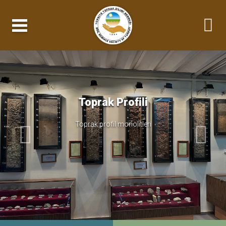
Toprak Profili
Toprak profil monolitleri
Önceki
Sonrak