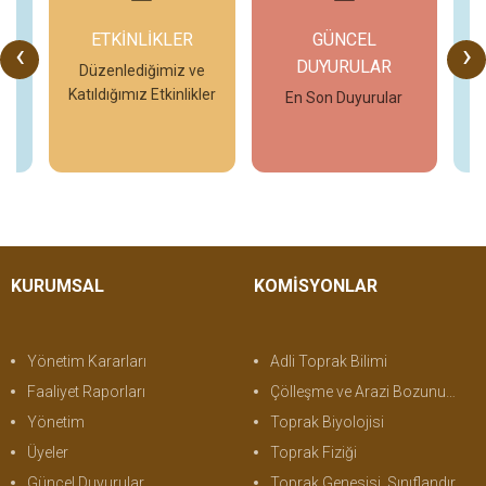
ETKİNLİKLER
GÜNCEL
‹
›
DUYURULAR
o
Düzenlediğimiz ve
Katıldığımız Etkinlikler
En Son Duyurular
İncele
İncele
KURUMSAL
KOMİSYONLAR
Yönetim Kararları
Adli Toprak Bilimi
Faaliyet Raporları
Çölleşme ve Arazi Bozunumu
Yönetim
Toprak Biyolojisi
Üyeler
Toprak Fiziği
Güncel Duyurular
Toprak Genesisi, Sınıflandırma ve Haritalama