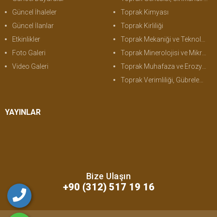
Güncel İhaleler
Toprak Kimyası
Güncel İlanlar
Toprak Kirliliği
Etkinlikler
Toprak Mekaniği ve Teknolojisi
Foto Galeri
Toprak Minerolojisi ve Mikromorfolojisi
Video Galeri
Toprak Muhafaza ve Erozyon
Toprak Verimliliği, Gübreleme ve Bitki Besleme
YAYINLAR
Bize Ulaşın
+90 (312) 517 19 16